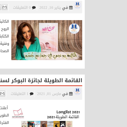
في
يناير 16, 2022
0 التعليقات
الكاتب
الروح 
الكتاب
وفنية 
الصحاف
القائمة الطويلة لجائزة البوكر لسنة 21
في
مارس 01, 2021
1 التعليقات
أعلنت 