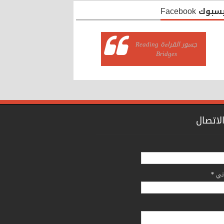
بوك Facebook
‏جسور القراءة Reading
Bridges‏
لاتصال
وني
*