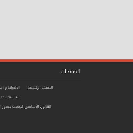
الصفحات
الصفحة الرئيسية
الانخراط و ال
سياسية الخص
ﺍﻟﻘﺎنوﻥ الأساسي لجمعية جسور ال