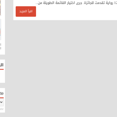
اقرأ المزيد
ا
ال
te
ate