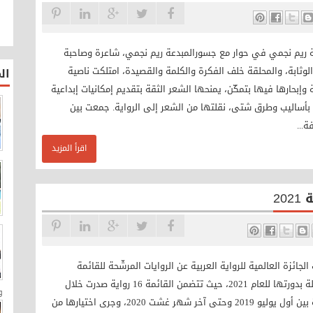
ة ريم نجمي في حوار مع جسورالمبدعة ريم نجمي، شاعرة وصاحبة
الوثابة، والمحلقة خلف الفكرة والكلمة والقصيدة، امتلكت ناصية
ال
ة وإبحارها فيها بتمكّن، يمنحها الشعر الثقة بتقديم إمكانيات إبداعية
بأساليب وطرق شتى، نقلتها من الشعر إلى الرواية. جمعت بين
ة...
اقرأ المزيد
20
الجائزة العالمية للرواية العربية عن الروايات المرشّحة للقائمة
الطويلة بدورتها للعام 2021، حيث تتضمن القائمة 16 رواية صدرت خلال
و
الفترة بين أول يوليو 2019 وحتى آخر شهر غشت 2020، وجرى اختيارها من