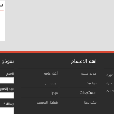
فيس
اهم الاقسام
نموذج ا
جديد جسور
أخبار عامة
الاسم
عضوية
مواعيد
حبر وقلم
وصية
بريد إلكتر
قراءة
مستجدات
ميديا
مشاريعنا
هياكل الجمعية
رسالة
*