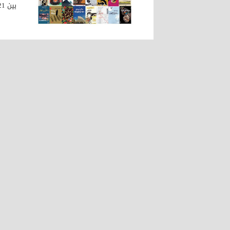
بين 121 رواية تقدمت للجائزة. جرى اختيار القائمة الطويلة من...