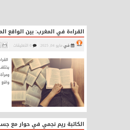
القراءة في المغرب: بين الواقع ال
في
مايو 04, 2025
0 التعليقات
القراء
يختلف 
ومرآة 
واقع ا
الكاتبة ريم نجمي في حوار مع جسو