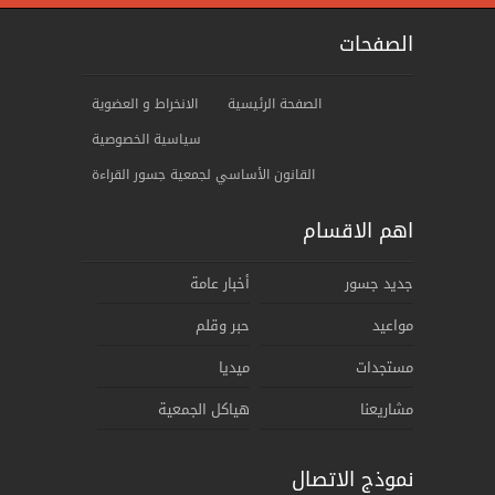
الصفحات
الصفحة الرئيسية
الانخراط و العضوية
سياسية الخصوصية
ﺍﻟﻘﺎنوﻥ الأساسي لجمعية جسور القراءة
اهم الاقسام
جديد جسور
أخبار عامة
مواعيد
حبر وقلم
مستجدات
ميديا
مشاريعنا
هياكل الجمعية
نموذج الاتصال