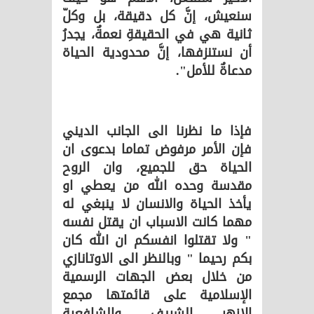
سنعيش، إنَّ كل دقيقة، ‏بل وكلّ
ثانية هي في الحقيقةِ نعمةٌ، يجدرُ
أن نستنزفها، إنَّ محدودية الحياة
‏مدعاةٌ للأمل".
فإذا ما نظرنا الى الجانب الديني
فإن الأمر مرفوض تماما بدعوى ان
الحياة حق للجميع، وان الروح
مقدسة وحده الله من يعطي او
يأخذ الحياة والانسان لا ينبغي له
مهما كانت الاسباب ان يقتل نفسه
" ولا تقتلوا انفسكم ان الله كان
بكم رحيما " وبالنظر الى الاوتانازي
من خلال بعض الجهات الرسمية
الإسلامية على قائمتها مجمع
الازهر الشريف والشافعية