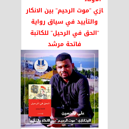
ازي "موت الرحيم" بين الانكار
والتأييد في سياق رواية
"الحق في الرحيل" للكاتبة
فاتحة مرشد