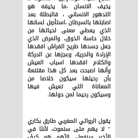
يخيف الانسان ،ما يخيفه هو
التدهور الانساني ، فالبطلة بعد
اصابتها بالسرطان ،استأصِل لسانها
الذي يعطي معنى لحياتها من
خلال حاسة الذوق، والمرض الذي
جعل جسدها طريح الفراش افقدها
الإرادة والحرية، وعجزها عن الحركة
والكلام افقدها اسباب العيش
وأنها اصبحت بعد كل هذا مقتنعة
بأن رحيلها سيكون خلاصا من
المعاناة التي تعيش فيها
وسيكون رحيما لمن حولها.
يقول الروائي المغربي طارق بكاري
" لا يهم متى ‏سنموت، لأننَا في
الأخير سنفعل، الأهم هو كيفَ