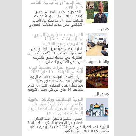
"زينة الدنيا" رواية جديدة للكاتب
حسن أوريد
المفكر والكاتب المغربي حسن
أوريد "زينة الدنيا" رواية جديدة
للكاتب حسن أوريد صدر عن المركز
الثقافي عمل جديد للكاتب المغربي
حسن ...
الدار البيضاء تقرأ بعين الجابري:
عن المحاضرة الافتتاحية
لأكاديمية جسور الفكرية
الدار البيضاء تقرأ بعين الجابري: عن
المحاضرة الافتتاحية لأكاديمية جسور
الفكرية في مدينة تنبض بالحركة
والأسئلة، وتبحث عن جدل العقل والمعنى، ا...
بيان جسور القراءة بمناسبة اليوم
الوطني للقراءة – 10 ماي 2025
بيان جسور القراءة بمناسبة اليوم
الوطني للقراءة – 10 ماي 2025
بمناسبة اليوم الوطني للقراءة الذي
يصادف 10 ماي من كل سنة ، تتوجه
جسور ال...
التربية الإسلامية ورهانات الهوية
والقيم: قراءة تحليلية في بيان
الجمعية المغربية لأساتذة التربية
الإسلامية (ماي 2025)
بقلم : سليم ياسين يعد البيان
الصادر عن الجمعية المغربية لأساتذة
التربية الإسلامية في ماي 2025 وثيقة تربوية تتجاوز
مضمونها الظاهر إلى ما هو...