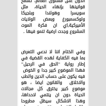
الدول على مستوى العالم، تسمح
قوانينها بإنهاء الحياة، مثل
سويسرا وهولندا وبلجيكا
ولوكسمبورغ وبعض الولايات
الأميركية,اي ان فكرة الموت
المشروع وجدت ارضية تنمو فيها .
وفي الختام اننا لا ندعي التعرض
بما فيه الكفاية لهده القضية في
إطار رواية "الحق في الرحيل"
فهذا الموضوع كبير جدا و الخوض
فيه يكون على حساب الدين والطب
والاخلاق والقانون ايضا ، هو
موضوع كبير يخترق كل مجالات
الحياة دون ان ينتمي لاحداها،
وهذا الاشكال سيظل مطروحا