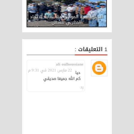
الدبلوماسية الموازية عند نقابة الاتحاد
المغربي للشغل
1 التعليقات :
ali oulhoussiane
22 مارس 2021 في 9:31 م
حيا
كم الله جميعا صديقي
رد