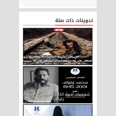
تدوينات ذات صلة
السيلفي ثورة اجتماعية وثقافية (ج1)
بقلم أسام يتوب
​شخصيات أدبية الكاتب المغربي - محمد
زفزاف -