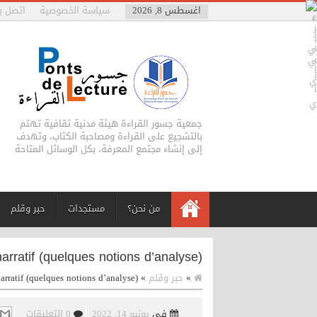
اغسطس 8, 2026
سياسة الخصوصية
اتصل بن
جمعية جسور القراءة هيئة مدنية ثقافية تهتم
بالتشجيع على القراءة ومصاحبة الكتاب، وتهدف
إلى إنشاء مجتمع المعرفة، بكل الوسائل المتاحة
من نحن؟
مستجدات
حبر وقلم
arratif (quelques notions d’analyse)
arratif (quelques notions d’analyse)
»
حبر وقلم
»
في
يونيو 14, 2022
0 التعليقات