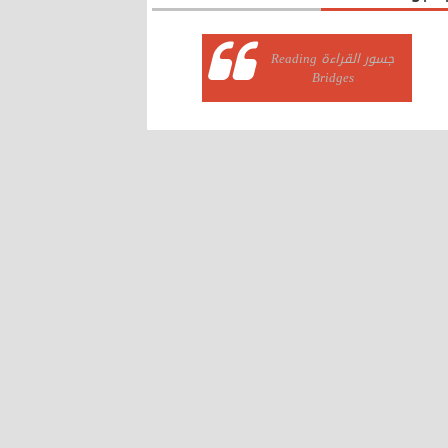
‏جسور القراءة Reading
Bridges‏