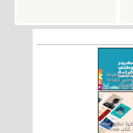
ألوان المعرفة
طني للقراءة
لمملكة
وطنية تطلق منصة
تاب Kitab