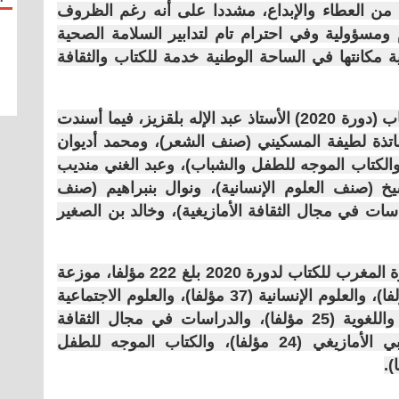
يد من العطاء والإبداع، مشددا على أنه رغم الظروف
 ومسؤولية وفي احترام تام لتدابير السلامة الصحية
ة مكانتها في الساحة الوطنية خدمة للكتاب والثقافة
وترأس أشغال لجان جائزة المغرب للكتاب (دورة 2020) الأستاذ عبد الإله بلقزيز، فيما أسندت
اتذة لطيفة المسكيني (صنف الشعر)، ومحمد أديوان
 والكتاب الموجه للطفل والشباب)، وعبد الغني منديب
خ (صنف العلوم الإنسانية)، ونوال بنبراهيم (صنف
راسات في مجال الثقافة الأمازيغية)، وخالد بن الصغير
يشار إلى أن عدد الكتب المرشحة لجائزة المغرب للكتاب لدورة 2020 بلغ 222 مؤلفا، موزعة
على الشعر (26 مؤلفا)، والسرد (61 مؤلفا)، والعلوم الإنسانية (37 مؤلفا)، والعلوم الاجتماعية
(15 مؤلفا)، والدراسات الأدبية والفنية واللغوية (25 مؤلفا)، والدراسات في مجال الثقافة
الأمازيغية (مؤلف واحد)، والإبداع الأدبي الأمازيغي (24 مؤلفا)، والكتاب الموجه للطفل