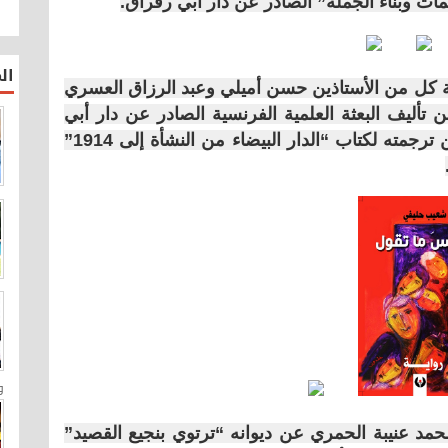
مات وبناء الجملة” الصادر عن دار أبي رقراق.
ال
ة كل من الأستاذين حسن أميلي وعبد الرزاق العسري
 تأليف البعثة العلمية الفرنسية الصادر عن دار أبي
رقراق، وكذا السيد عبد الرحيم حزل عن ترجمته لكتاب “الدار البيضاء من النشأة إلى 1914”
و
مد عنيبة الحمري عن ديوانه “ترتوي بنجيع القصيد”