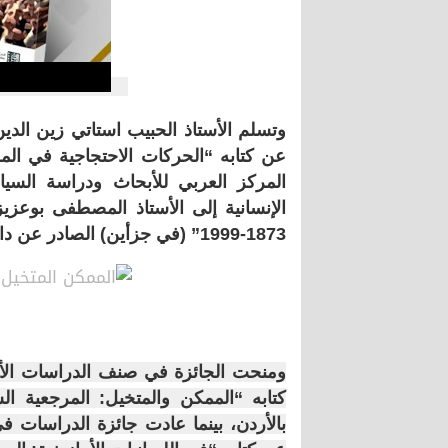
وتسلم الأستاذ الحبيب استاتي زين الدي
عن كتابه “الحركات الاحتجاجية في المغ
المركز العربي للأبحاث ودراسة السي
الإنسانية إلى الأستاذ المصطفى بوعزي
1873-1999” (في جزأين) الصادر عن دار إفريقيا الشرق.
ومنحت الجائزة في صنف الدراسات الأدبي
كتابه “الممكن والمتخيل: المرجعية ال
بالأردن، بينما عادت جائزة الدراسات في