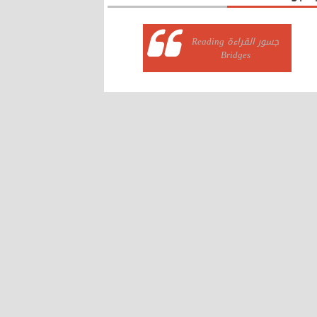
‏جسور القراءة Reading
Bridges‏