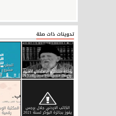
تدوينات ذات صلة
المغرب ب
وفاة المفكر الإسلامي جودت
مشروع و
سعيد
با
الكاتب الاردني جلال برجس
المكتبة ال
يفوز بجائزة البوكر لسنة 2021
رقمية - ك