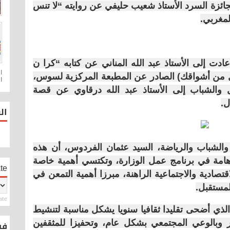
جائزة السرد الأستاذ شعيب حليفي عن روايته “لا تنس
لمغربي.
 عادت إلى الأستاذ عبد الله المناني عن كتابه “كرا ن
ل من أشواقك) الصادر عن المطبعة المركزية لسوس،
ا
ل والشباب إلى الأستاذ عبد الله درقاوي عن قصة
ل.
ال
 والشباب والرياضة، السيد عثمان الفردوس، أن هذه
امة في برنامج عمل الوزارة، وتكتسي أهمية خاصة
te
تصادية والاجتماعية الراهنة، مبرزا أهمية التمعن في
لمستقبل.
ate
ذي أضحى تقليدا ثقافيا سنويا يشكل مناسبة لتنشيط
لفكر وبالوعي المجتمعي بشكل عام، وتحفيزا للمثقفين
فيس