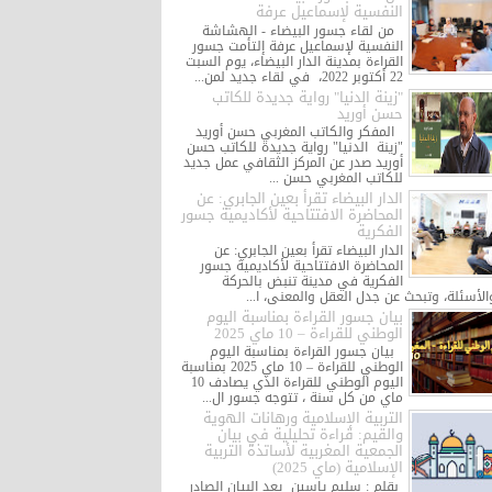
النفسية لإسماعيل عرفة
من لقاء جسور البيضاء - الهشاشة
النفسية لإسماعيل عرفة إلتأمت جسور
القراءة بمدينة الدار البيضاء، يوم السبت
22 أكتوبر 2022، في لقاء جديد لمن...
"زينة الدنيا" رواية جديدة للكاتب
حسن أوريد
المفكر والكاتب المغربي حسن أوريد
"زينة الدنيا" رواية جديدة للكاتب حسن
أوريد صدر عن المركز الثقافي عمل جديد
للكاتب المغربي حسن ...
الدار البيضاء تقرأ بعين الجابري: عن
المحاضرة الافتتاحية لأكاديمية جسور
الفكرية
الدار البيضاء تقرأ بعين الجابري: عن
المحاضرة الافتتاحية لأكاديمية جسور
الفكرية في مدينة تنبض بالحركة
الأسئلة، وتبحث عن جدل العقل والمعنى، ا...
بيان جسور القراءة بمناسبة اليوم
الوطني للقراءة – 10 ماي 2025
بيان جسور القراءة بمناسبة اليوم
الوطني للقراءة – 10 ماي 2025 بمناسبة
اليوم الوطني للقراءة الذي يصادف 10
ماي من كل سنة ، تتوجه جسور ال...
التربية الإسلامية ورهانات الهوية
والقيم: قراءة تحليلية في بيان
الجمعية المغربية لأساتذة التربية
الإسلامية (ماي 2025)
بقلم : سليم ياسين يعد البيان الصادر