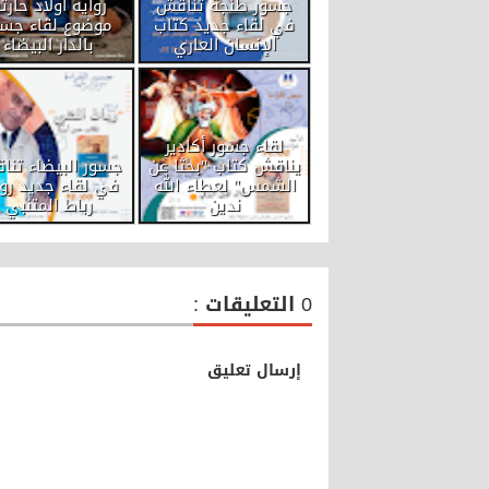
جسور طنجة تناقش
رواية أولاد حارتن
في لقاء جديد كتاب
موضوع لقاء جسو
الإنسان العاري
بالدار البيضاء
لقاء جسور أكادير
يناقش كتاب "بحثا عن
جسور البيضاء تن
الشمس" لعطاء الله
في لقاء جديد روا
ندين
رباط المتنبي
0 التعليقات :
إرسال تعليق