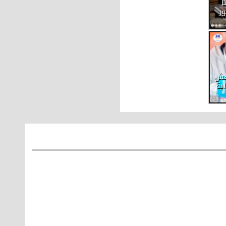
ا
ر
اقش
ية