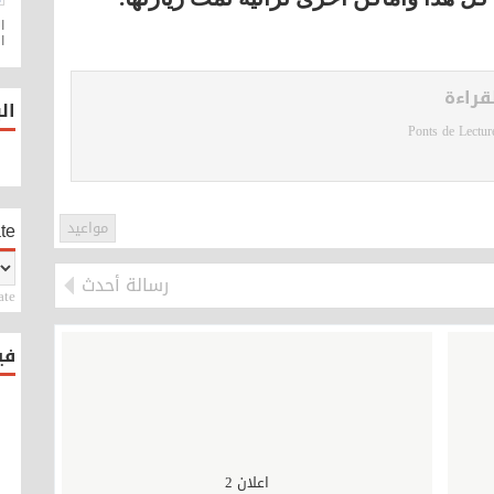
ا
قراءة
ال
Ponts de Lectur
مواعيد
te
رسالة أحدث
ate
فيس
اعلان 2