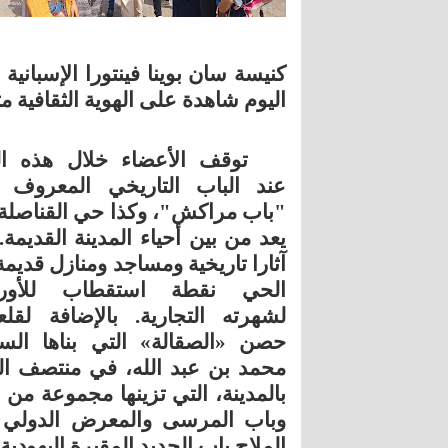
كنيسة سان بوينا فينتورا الإسباني
اليوم شاهدة على الهوية الثقافية مت
توقف الأعضاء خلال هذه ال
عند الباب التاريخي المعروف 
"باب مراكش"، وكذا حي القناصلة 
يعد من بين أحياء المدينة القديمة
آثارا تاريخية ومساجد ومنازل قديمة
الحي نقطة استقطاب للأوروب
لشهرته التجارية. بالإضافة لقلع
حصن «الصقالة» التي بناها الس
محمد بن عبد الله، في منتصف ا
بالمدينة، التي تزينها مجموعة من ا
وباب المرسى والمعرض الدولي ا
الملاح باب الجديد المقبرة اليهودية