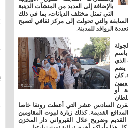
بالإضافة إلى العديد من المنشآت الدينية
التي تمثل مختلف الديانات، بما في ذلك
ة السابقة والتي تحولت إلى مركز ثقافي لتصبح
عددة الروافد للمدينة.
جولة
باسم
الذي
. يضم
. كان
و
يين
ة أو
لطان
لقرن السادس عشر التي أعطت رونقا خاصا
لمدافع القديمة
.
كذلك زيارة لبيوت المقاومين
لقديم وضريح علال القيرواني دار المخزن
 كل هذا وأماكن أخرى تراثية تمت زيارتها.