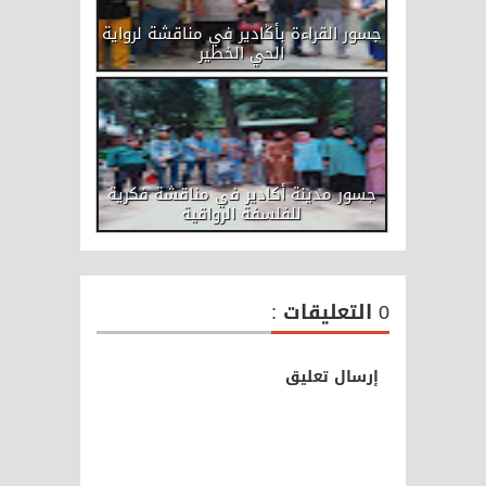
جسور القراءة بأݣادير في مناقشة لرواية
الحي الخطير
جسور مدينة أكادير في مناقشة فكرية
للفلسفة الرواقية
0 التعليقات :
إرسال تعليق