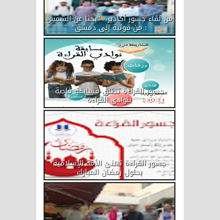
من لقاء جسور أكادير - "بحثا عن الشمس
: من قونية إلى دمشق"
جسور القراءة تطلق مسابقة خاصة
بنوادي القراءة
جسور القراءة تهنئ الأمة الإسلامية
بحلول رمضان المبارك