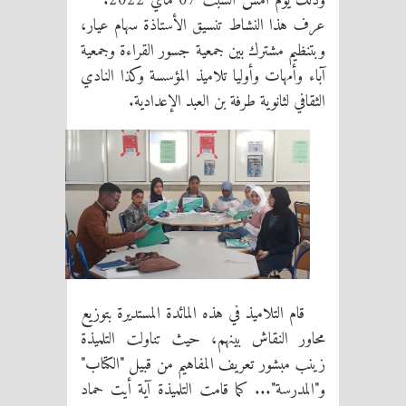
وذلك يوم أمس السبت 07 ماي 2022.
عرف هذا النشاط تنسيق الأستاذة سهام عيار،
وبتنظيم مشترك بين جمعية جسور القراءة وجمعية
آباء وأمهات وأوليا تلاميذ المؤسسة وكذا النادي
الثقافي لثانوية طرفة بن العبد الإعدادية.
قام التلاميذ في هذه المائدة المستديرة بتوزيع
محاور النقاش بينهم، حيث تناولت التلميذة
زينب مبشور تعريف المفاهيم من قبيل "الكتاب"
و"المدرسة"... كما قامت التلميذة آية أيت حماد