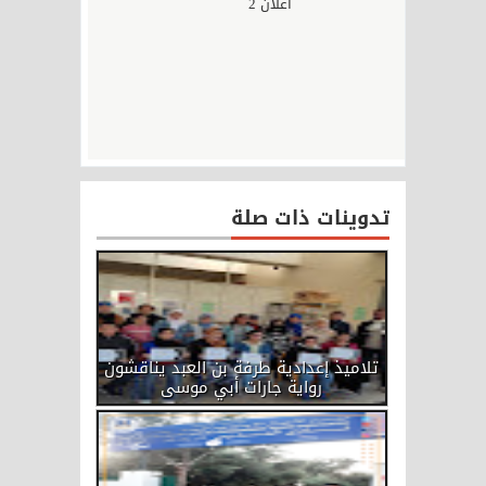
اعلان 2
تدوينات ذات صلة
تلاميذ إعدادية طرفة بن العبد يناقشون
رواية جارات أبي موسى