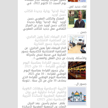
يوم السبت 22 أكتوبر 2022، في
لقاء جديد لمن...
"زينة الدنيا" رواية جديدة للكاتب
حسن أوريد
المفكر والكاتب المغربي حسن
أوريد "زينة الدنيا" رواية جديدة
للكاتب حسن أوريد صدر عن المركز
الثقافي عمل جديد للكاتب المغربي
حسن ...
الدار البيضاء تقرأ بعين الجابري:
عن المحاضرة الافتتاحية
لأكاديمية جسور الفكرية
الدار البيضاء تقرأ بعين الجابري: عن
المحاضرة الافتتاحية لأكاديمية جسور
الفكرية في مدينة تنبض بالحركة
والأسئلة، وتبحث عن جدل العقل والمعنى، ا...
بيان جسور القراءة بمناسبة اليوم
الوطني للقراءة – 10 ماي 2025
بيان جسور القراءة بمناسبة اليوم
الوطني للقراءة – 10 ماي 2025
بمناسبة اليوم الوطني للقراءة الذي
يصادف 10 ماي من كل سنة ، تتوجه
جسور ال...
التربية الإسلامية ورهانات الهوية
والقيم: قراءة تحليلية في بيان
الجمعية المغربية لأساتذة التربية
الإسلامية (ماي 2025)
بقلم : سليم ياسين يعد البيان
الصادر عن الجمعية المغربية لأساتذة