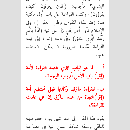
البشري؟ فأجاب: (الذين يعرفون كيف
يقرؤون)، وكتب الفراعنة على باب أول مكتبة
لهم: (هنا غذاء النفوس وطب العقول)، وفي
الإسلام فأول أمر إلهي نزل على نبيه (اقْرَأْ بِاسْمِ
رَبِّكَ الَّذِي خَلَقَ) وفي ذلك إشارة إلى قيمة
القراءة كحاجة ضرورية لا يمكن الاستغناء
عنها.
أ- فما هو الباب الذي تفتحه القراءة لأمة
(اِقرأ) باب الأمل أم باب الوجع؟،
ب- للقراءة مآزقها وكمائنها فهل تستطيع أمة
(اِقرأ)النجاة من هذه المآزق إن هي عادت
للقراءة؟،
يقود هذا المقال إلى سفر شيق يهب خصوصيته
للمتلقي بوصفه شهادة حسن النية في مصاحبة