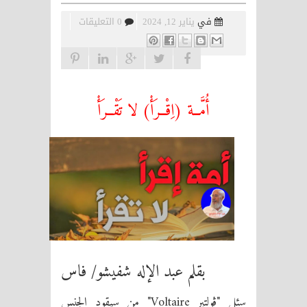
في
يناير 12, 2024
0 التعليقات
أُمَّــة (اِقْــرَأْ) لا تَقْــرَأْ
بقلم عبد الإله شفيشو/ فاس
سئل "ڤولتير Voltaire" من سيقود الجنس