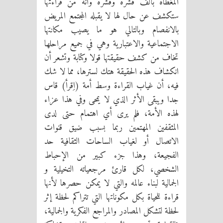
المغطاة بألف قشرة وقشرة وأنه من قراءتها
ستكشف عن حال لها لا يقبله المجتمع المريض
بالانفصام وبالتالي هو ما يصيب مكانتها
الاجتماعية والاعتبارية وهي في جميع مراحلها
تخاف من كشف حقيقتها قولا وكتابة وتشعر أن
انكشاف هذه الحقيقة هتك لسترها، مما لا شك
فيه، أن غياب القراءة وسط أمة (اِقرأ) قاس
جدا ويبقى الأثر الذي لا يمحى وفي هذا عزاء
لهذه الأمة، فلم يرى أي اهتمام حتى لدى
المثقفين المهتمين ربما بسبب ضيق قنوات
الاتصال أو لغياب الساحات الثقافية حد
الفجيعة، وهذا جزء كبير من الإحباط
الشخصي، لكل قارئ مرجعياته التخيلية و
الجمالية لبناء عالمه والتي لا يمكن حصرها لأنها
قراءة للحياة بكل مكوناتها التي تتراكم لحظة إثر
لحظة لتشكل المصادر والمراجع الفكرية والجمالية،