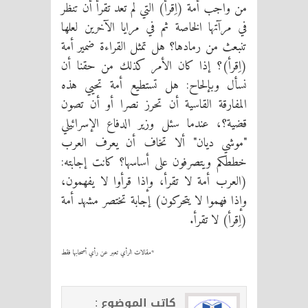
من واجب أمة (اِقرأ) التي لم تعد تقرأ أن تنظر
في مرآتها الخاصة ثم في مرايا الآخرين لعلها
تنبعث من رمادها؟ هل تمثل القراءة ضمير أمة
(اِقرأ)؟ إذا كان الأمر كذلك من حقنا أن
نسأل وبإلحاح: هل تستطيع أمة تحيي هذه
المفارقة القاسية أن تحرز نصرا أو أن تصون
قضية؟، عندما سئل وزير الدفاع الإسرائيلي
"موشي ديان" ألا تخاف أن يعرف العرب
خططكم ويتصرفون على أساسها؟ كانت إجابته:
(العرب أمة لا تقرأ، وإذا قرأوا لا يفهمون،
وإذا فهموا لا يتحركون) إجابة تختصر مشهد أمة
(اِقرأ) لا تقرأ.
*مقالات الرأي تعبر عن رأي أصحابها فقط
كاتب الموضوع :