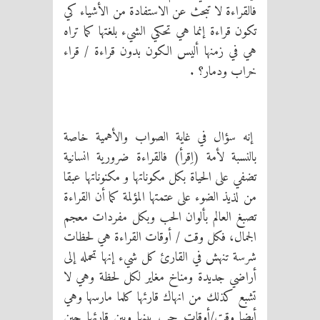
فالقراءة لا تبحث عن الاستفادة من الأشياء كي
تكون قراءة إنما هي تحكي الشيء بلغتها كما تراه
هي في زمنها أليس الكون بدون قراءة / قراء
خراب ودمار؟ .
إنه سؤال في غاية الصواب والأهمية خاصة
بالنسبة لأمة (اِقرأ) فالقراءة ضرورية انسانية
تضفي على الحياة بكل مكوناتها و مكنوناتها عبقا
من لذيذ الضوء على عتمتها المؤلمة كما أن القراءة
تصبغ العالم بألوان الحب وبكل مفردات معجم
الجمال، فكل وقت / أوقات القراءة هي لحظات
شرسة تنهش في القارئ كل شيء إنها تحمله إلى
أراضي جديدة ومناخ مغاير لكل لحظة وهي لا
تشبع كذلك من انهاك قارئها كلما مارسها وهي
أيضا وقت/أوقات حب بينها وبين قارئها حين