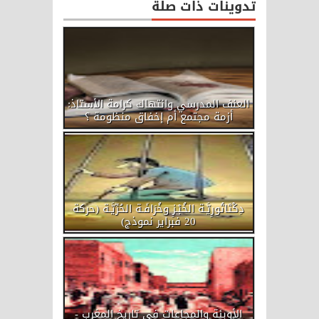
تدوينات ذات صلة
العنف المدرسي وانتهاك كرامة الأستاذ:
أزمة مجتمع أم إخفاق منظومة ؟
دِكْتَاتُورِيَّـة الخُبْـزِ وخُرَافَـة الحُرِّيَّـة (حركة
20 فبراير نموذج)
الأوبئة والمجاعات في تاريخ المغرب -