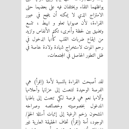
يوافقهما اللقاء ويختلفان فيه على بعضهما حتى
الامتزاج الذي لا يمكنه أن ينجح في عبور
القراءة، لأن صهوتها تعلو و تهبط ، تتسع
وتضيق بين لحظة وأخرى، تكتم الأنفاس وتزيد
من ايقاع ضربات القلب كأنها الدخول في
رحم الموت لاستخراج شهادة ولادة خاصة في
ظل التطور الحاصل في المجتمعات.
لقد أصبحت القراءة بالنسبة لأمة (اِقرأ) هي
الفرصة الوحيدة لتنصت إلى عزلتها وأحلامها
وآلامها نعم هي فرصة لكي تنصت إلى باطنها
المدغول بخصوصيته وخصائصه وصراخه
المشحون بزخم الرغبة إلى إثبات أسئلة الحلم/
الوجود، أمة (اِقرأ) تخاف الحقيقة العارية غير