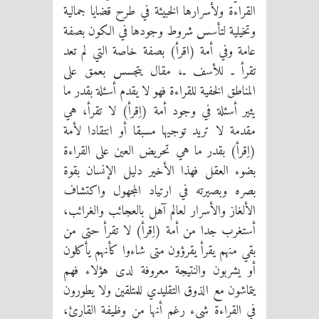
القراءة ولأسرارها الخبيئة في طرح قضايا جمالية
وتخيلية لتأسس شروط وجودها في الكون بصفة
عامة وفي أمة (اقرأ) بصفة خاصة التي لم تعد
تقرأ ـ للأسف ـ، مقال يتجسس بعمق على
المناطق الخفية للقراءة فهو لا يقدم أسئلة بقدر ما
يثير أسئلة في وجود أمة (اِقرأ) لا تقرأ، هي
مقدمة لا تريد توجيها مسبقا أو انتقادا لأمة
(اِقرأ) بقدر ما هي تحريض العين على القراءة
بضوء العقل فهذا الأخير دليل الإنسان بقوة
بصره وبصيرته في ارتياد المجهول واكتشاف
الألغاز والأسرار لعالم آهل بالعجائب والغرائب،
أستغرب جدا من أمة (اِقرأ) لا تقرأ حتى من
بقي منهم يقرأ يقرؤون متى شاءوا كأنهم يأكلون
أو يشربون والنتيجة معروفة لدى هؤلاء فهم
يتماشون مع الذوق التقليدي للمتلقين ولا يطورون
في القراءة شيء رغم أنها من وظيفة القارئ،