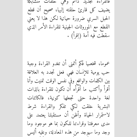
فالقراءة تجديد دائم وهي حلقات متشابكة
يضيف كل قارئ حلقته إليها، صحيح أن قطع
الحبل السري ضرورة حياتية لكن هذا لا يعني
القطع مع الموروثات الجينية للقراءة الأمر الذي
سقطت فيه أمة (اِقرأ) .
عموما، شخصيا فكم أتمنى أن تغدو القراءة وجبة
حب يومية للإنسان فهي فعل تجدد به العلاقة
بين الكلمات والواقع وفي نفس الوقت تمنيت وأنا
أقرأ وأكتب ما أقرأه أن تكون للقراءة بالذات
لغة واحدة حتى تجعلها كونية، فالكائنات
البشرية خلقت لكي تفكر والقراءة شرط
لاستمرار الحياة وأظن أن مستقبلنا يعتمد على
مدى معرفتنا وقراءتنا للكون بما هو موجود وما
وجد وما سيوجد من هذه المعادلة، وعليه أليس