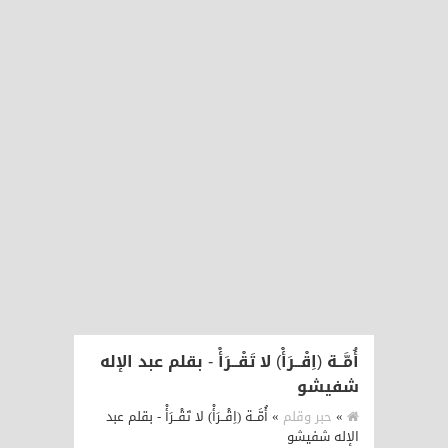
أُمَّــة (اِقْــرَأْ) لا تَقْــرَأْ - بقلم عبد الإله
شفيشو
»
حبر وقلم
»
أُمَّــة (اِقْــرَأْ) لا تَقْــرَأْ - بقلم عبد
الإله شفيشو