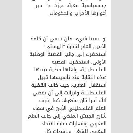
جيوسياسية صعبة، عجزت عن سبر
أغوارها الأحزاب والحكومات.
لو نسينا شيء، فلن ننسى أن كلمة
الأمين العام لنقابة "اليومتي"
استحضرت إلى جانب القضية الوطنية
الأولى، استحضرت القضية
الفلسطينية، ولعلها قضية تبنتها
هذه النقابة مند تأسيسها قبيل
استقلال المغرب. حيث كانت القضية
الفلسطينية ولازالت إلى أن يقضي
الله أمرا كان مفعولا. كما رفرف
العلم الفلسطيني الأبيّ في سماء
شارع الجيش الملكي إلى جانب العلم
المغربي وشعارات نقابة الاتحاد
المغربي للشغل ويافطات كل