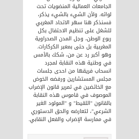
الجامعات العمالية المنضويات تحت
لوائه. ولأن الشيء بالشيء يذكر،
فسنذكر هنا سهر الاتحاد المغربي
للشغل على تنظيم الاحتفال بكل
ربوع الوطن، وجل المدن الصحراوية
المغربية بل حتى بمعبر الكركارات.
وهو أكبر رد عن من، شكك بالأمس
في وطنية هذه النقابة لمجرد
انسحاب فريقها من احدى جلسات
مجلس المستشارين ورفضه الخوض
مع الخائضين في تمرير قانون الإضراب
الموصوف في قاموس هذه النقابة
بالقانون "اللقيط" و "المولود الغير
الشرعي"، لتعارضه والحق الدستوري
في ممارسة الإضراب والفعل النقابي.