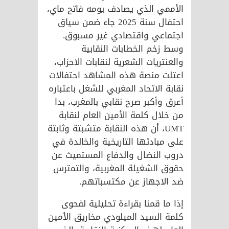
الأممي الذي يصادف يومه فاتح ماي،
احتفال سنة 2025 جاء ضمن سياق
اجتماعي واقتصادي غير مسبوق.
وسط زخم الخطابات النقابية
والعنتريات الشعرية لنقابات الاحزاب،
اعتلت منصة هذه المشاهد احتفالات
نقابة الاتحاد المغربي للشغل باعتباره
أعرق وأكبر صرح نقابي بالمغرب، بدا
من خلال كلمة الأمين العام لنقابة
UMT، أن هذه النقابة متشبتة وثابتة
على مبادئها التاريخية والخالدة في
دروب النضال والدفاع المستميث عن
حقوق الشغيلة المغربية، والتمترس
ضد الاجهاز عن مكتسباتهم.
إذا ما قمنا بقراءة تحليلية لفحوى
كلمة السيد الميلودي مخاريق الأمين