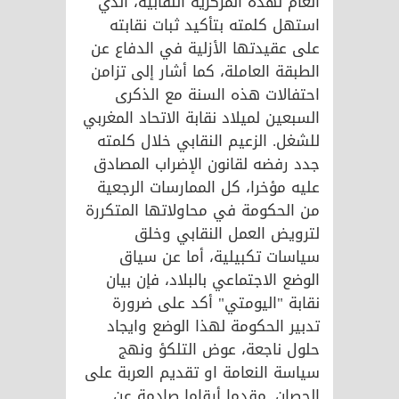
العام لهذه المركزية النقابية، الذي
استهل كلمته بتأكيد ثبات نقابته
على عقيدتها الأزلية في الدفاع عن
الطبقة العاملة، كما أشار إلى تزامن
احتفالات هذه السنة مع الذكرى
السبعين لميلاد نقابة الاتحاد المغربي
للشغل. الزعيم النقابي خلال كلمته
جدد رفضه لقانون الإضراب المصادق
عليه مؤخرا، كل الممارسات الرجعية
من الحكومة في محاولاتها المتكررة
لترويض العمل النقابي وخلق
سياسات تكبيلية، أما عن سياق
الوضع الاجتماعي بالبلاد، فإن بيان
نقابة "اليومتي" أكد على ضرورة
تدبير الحكومة لهذا الوضع وايجاد
حلول ناجعة، عوض التلكؤ ونهج
سياسة النعامة او تقديم العربة على
الحصان. مقدما أرقاما صادمة عن