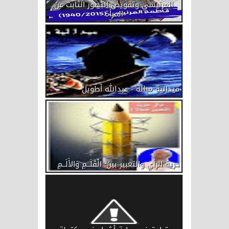
المرنيسي وتقويض التصور الثابت عن
المرأة
ميدالية مبللة - عبدالله أطويل
حرية الرأي والتعبير بين: الْقَلَــمِ وَالأَلَــمِ