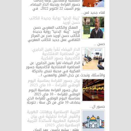
النفسية لإسماعيل عرفة إلتأمت
جسور القراءة بمدينة الدار البيضاء،
يوم السبت 22 أكتوبر 2022، في
لقاء جديد لمن...
"زينة الدنيا" رواية جديدة للكاتب
حسن أوريد
المفكر والكاتب المغربي حسن
أوريد "زينة الدنيا" رواية جديدة
للكاتب حسن أوريد صدر عن المركز
الثقافي عمل جديد للكاتب المغربي
حسن ...
الدار البيضاء تقرأ بعين الجابري:
عن المحاضرة الافتتاحية
لأكاديمية جسور الفكرية
الدار البيضاء تقرأ بعين الجابري: عن
المحاضرة الافتتاحية لأكاديمية جسور
الفكرية في مدينة تنبض بالحركة
والأسئلة، وتبحث عن جدل العقل والمعنى، ا...
بيان جسور القراءة بمناسبة اليوم
الوطني للقراءة – 10 ماي 2025
بيان جسور القراءة بمناسبة اليوم
الوطني للقراءة – 10 ماي 2025
بمناسبة اليوم الوطني للقراءة الذي
يصادف 10 ماي من كل سنة ، تتوجه
جسور ال...
التربية الإسلامية ورهانات الهوية
والقيم: قراءة تحليلية في بيان
الجمعية المغربية لأساتذة التربية
الإسلامية (ماي 2025)
بقلم : سليم ياسين يعد البيان