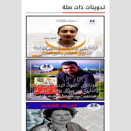
تدوينات ذات صلة
قراءة في رواية تاء الخجل "لفضيلة
الفاروق"- بقلم بشرى مسان
الاوتانازي "الموت الرحيم" بين الانكار
والتأييد في سياق رواية "الحق في
الرحيل"