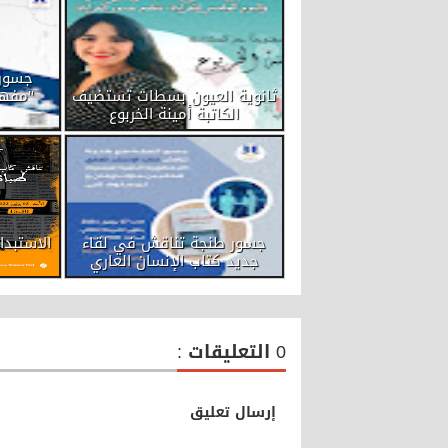
جسور 
ثانوية العيون بسطات تستضيف
"مفهو
الكاتبة أمينة الخربوع
جسور طنجة تناقش في لقاء
الاستبد
جديد كتاب الإنسان العاري
0 التعليقات :
إرسال تعليق