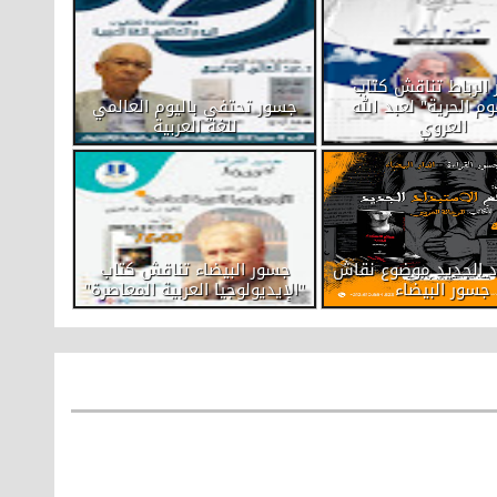
الرباط تناقش كتاب
م الحرية" لعبد الله
جسور تحتفي باليوم العالمي
العروي
للغة العربية
اد الجديد موضوع نقاش
جسور البيضاء تناقش كتاب
جسور البيضاء
"الإيديولوجيا العربية المعاصرة"