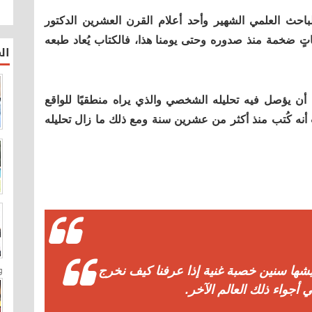
باحث العلمي الشهير وأحد أعلام القرن العشرين الدكتور
ٍ ضخمة منذ صدوره وحتى يومنا هذا، فالكتاب يُعاد طبعه
ال
أن يؤصل فيه تحليله الشخصي والذي يراه منطقيًا للواقع
ب أنه كُتب منذ أكثر من عشرين سنة ومع ذلك ما زال تحليله
و
يشها سنين خصبة غنية إذا عرفنا كيف نخرج
أجواء ذلك العالم اﻵخر.