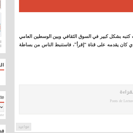
تبه بشكل كبير في السوق الثقافي وبين الوسطين العامي
لذي كان يقدمه على قناة “إقرأ”، فاستنبط الناس من بساطة
ا
ال
قراءة
te
Ponts de Lectur
ate
مواعيد
فيس