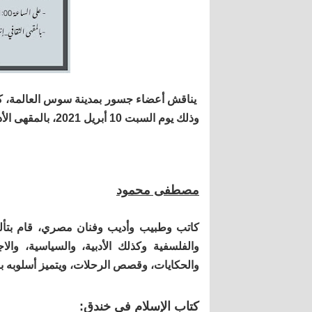
يناقش أعضاء جسور بمدينة سوس العالمة، ك
وذلك يوم السبت 10 أبريل 2021، بالمقهى الأدبي بإنزݣان، ابتداء من الساعة 11 صباحا.
مصطفى محمود
كاتب وطبيب وأديب وفنان مصري، قام بتأليف 89 كت
والفلسفية وكذلك الأدبية، والسياسية، والاج
والحكايات، وقصص الرحلات، ويتميز أسلوبه ب
كتاب الإسلام في خندق: