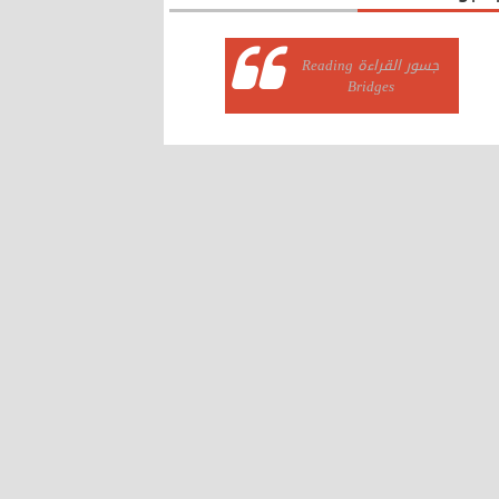
‏جسور القراءة Reading
Bridges‏