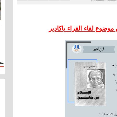
موضوع لقاء القراء باكادير
عد