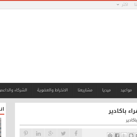
ا
اكثر
مواعيد
ميديا
مشاريعنا
الانخراط والعضوية
الشركاء والداعم
ان
اء باكادير
اكادير