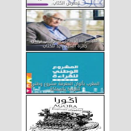
لمعرض الكتاب.
الفيلسوف الألماني هابرماس يرفض
جائزة الشيخ زايد للكتاب
المغرب بألوان المعرفة مشروع وطني
للقراءة بالمملكة
دار أݣور المغرب تحصل على حقوق نشر