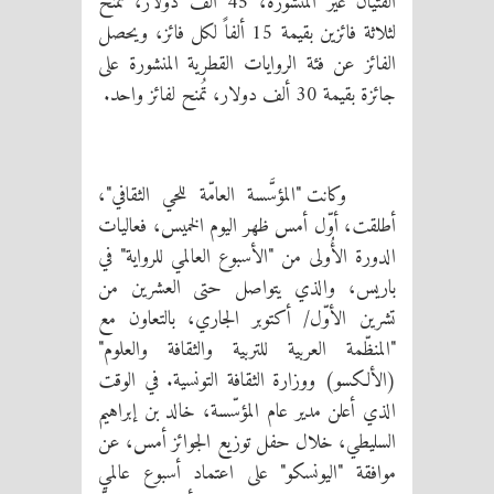
الفتيان غير المنشورة، 45 ألف دولار، تُمنح
لثلاثة فائزين بقيمة 15 ألفاً لكل فائز، ويحصل
الفائز عن فئة الروايات القطرية المنشورة على
جائزة بقيمة 30 ألف دولار، تُمنح لفائز واحد.
وكانت "المؤسَّسة العامّة للحي الثقافي"،
أطلقت، أوّل أمس ظهر اليوم الخميس، فعاليات
الدورة الأُولى من "الأسبوع العالمي للرواية" في
باريس، والذي يتواصل حتى العشرين من
تشرين الأوّل/ أكتوبر الجاري، بالتعاون مع
"المنظّمة العربية للتربية والثقافة والعلوم"
(الألكسو) ووزارة الثقافة التونسية. في الوقت
الذي أعلن مدير عام المؤسّسة، خالد بن إبراهيم
السليطي، خلال حفل توزيع الجوائز أمس، عن
موافقة "اليونسكو" على اعتماد أسبوع عالمي