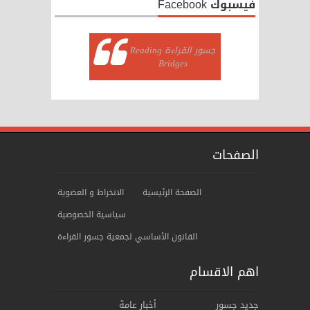
فيسبوك Facebook
‏جسور القراءة Reading
Bridges‏
الصفحات
الصفحة الرئيسية
الانخراط و العضوية
سياسية الخصوصية
ﺍﻟﻘﺎنوﻥ الأساسي لجمعية جسور القراءة
اهم الاقسام
جديد جسور
أخبار عامة