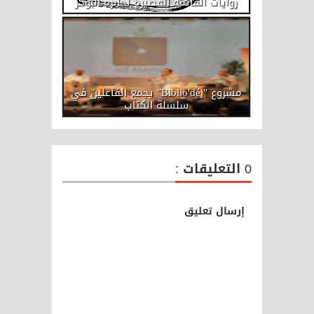
روايات القائمة القصيرة لحاىزة البوكر
مشروع "Biblio'déj" يجمع الفاعلين في
سلسلة الكتاب
0 التعليقات :
إرسال تعليق