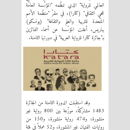
العالمي للرواية" الذي تنظّمه
"المؤسَّسة العامّة
للحي الثقافي" (كتارا)،
في مقرّ "منظّمة الأمم
المتّحدة للتربية والعلم والثقافة" (يونسكو)
بباريس، أعلنت
المؤسّسة
عن أسماء الفائزين
بـ"جائزة كتارا للرواية العربية" في دورتها الثامنة.
وقد استقبلت الدورة الثامنة من الجائزة
1483 مشاركةً، موزّعة بين 800 رواية غير
منشورة، و474 رواية منشورة، و150 من
روايات الفتيان غير المنشورة، و52 عملاً في فئة